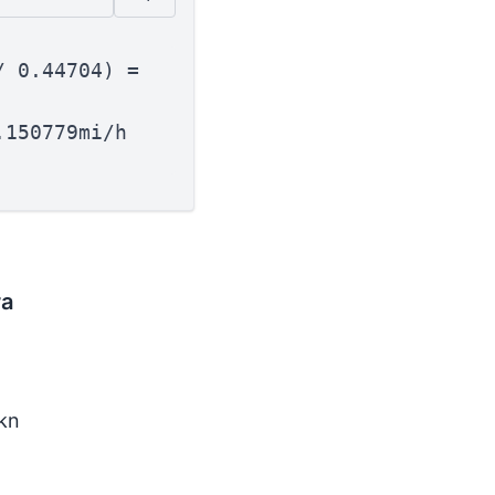
/ 0.44704) =
.150779mi/h
ra
 kn