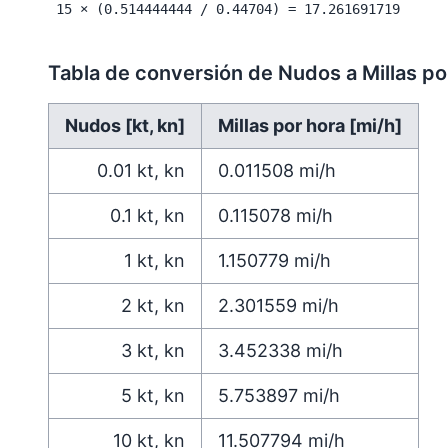
15 × (0.514444444 / 0.44704) = 17.261691719
Tabla de conversión de Nudos a Millas po
Nudos [kt, kn]
Millas por hora [mi/h]
0.01
kt, kn
0.011508
mi/h
0.1
kt, kn
0.115078
mi/h
1
kt, kn
1.150779
mi/h
2
kt, kn
2.301559
mi/h
3
kt, kn
3.452338
mi/h
5
kt, kn
5.753897
mi/h
10
kt, kn
11.507794
mi/h