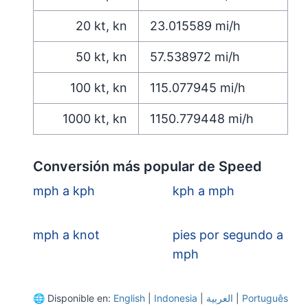
20
kt, kn
23.015589
mi/h
50
kt, kn
57.538972
mi/h
100
kt, kn
115.077945
mi/h
1000
kt, kn
1150.779448
mi/h
Conversión más popular de Speed
mph a kph
kph a mph
mph a knot
pies por segundo a
mph
🌐
Disponible en:
English
|
Indonesia
|
العربية
|
Português