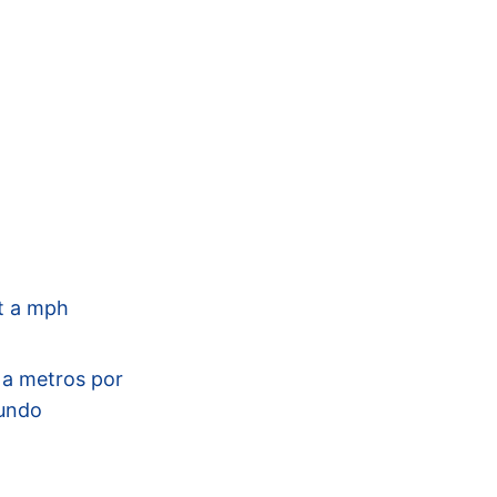
t a mph
 a metros por
undo