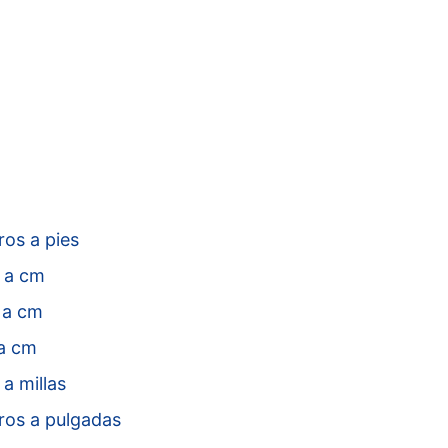
os a pies
s a cm
a cm
a cm
 a millas
ros a pulgadas