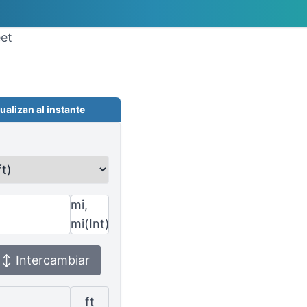
eet
ualizan al instante
mi,
mi(Int)
↕ Intercambiar
ft