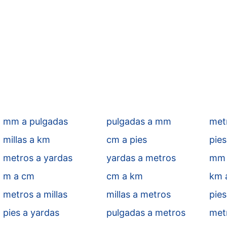
mm a pulgadas
pulgadas a mm
metr
millas a km
cm a pies
pie
metros a yardas
yardas a metros
mm 
m a cm
cm a km
km 
metros a millas
millas a metros
pies
pies a yardas
pulgadas a metros
met